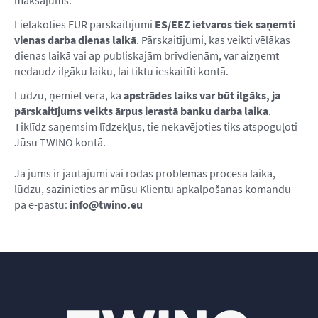
maksājums.
Lielākoties EUR pārskaitījumi
ES/EEZ ietvaros tiek saņemti
vienas darba dienas laikā
. Pārskaitījumi, kas veikti vēlākas
dienas laikā vai ap publiskajām brīvdienām, var aizņemt
nedaudz ilgāku laiku, lai tiktu ieskaitīti kontā.
Lūdzu, ņemiet vērā, ka
apstrādes laiks var būt ilgāks, ja
pārskaitījums veikts ārpus ierastā banku darba laika
.
Tiklīdz saņemsim līdzekļus, tie nekavējoties tiks atspoguļoti
Jūsu TWINO kontā.
Ja jums ir jautājumi vai rodas problēmas procesa laikā,
lūdzu, sazinieties ar mūsu Klientu apkalpošanas komandu
pa e-pastu:
info@twino.eu