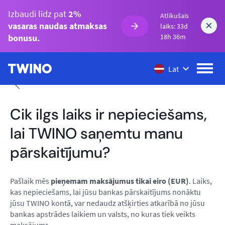
Izbaudi līdz pat
2%
Atlikušais
vasaras naudas atmaksas
laiks: 33d
18h 36m
bonusu.
Lat
Cik ilgs laiks ir nepieciešams,
lai TWINO saņemtu manu
pārskaitījumu?
Pašlaik mēs
pieņemam maksājumus tikai eiro (EUR)
. Laiks,
kas nepieciešams, lai jūsu bankas pārskaitījums nonāktu
jūsu TWINO kontā, var nedaudz atšķirties atkarībā no jūsu
bankas apstrādes laikiem un valsts, no kuras tiek veikts