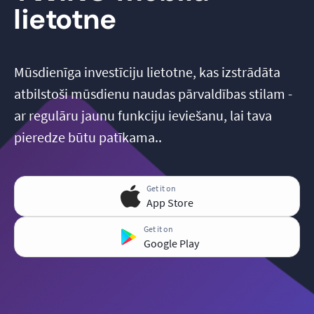
lietotne
Mūsdienīga investīciju lietotne, kas izstrādāta
atbilstoši mūsdienu naudas pārvaldības stilam -
ar regulāru jaunu funkciju ieviešanu, lai tava
pieredze būtu patīkama..
Get it on
App Store
Get it on
Google Play