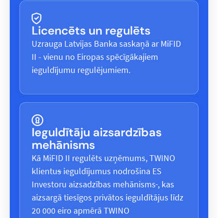
Licencēts un regulēts
Uzrauga Latvijas Banka saskaņā ar MiFID
II - vienu no Eiropas spēcīgākajiem
ieguldījumu regulējumiem.
Ieguldītāju aizsardzības
mehānisms
Kā MiFID II regulēts uzņēmums, TWINO
klientu
s
ieguldījumus nodrošina ES
Investoru aizsadzības mehānisms
, kas
aizsargā tiesīgos privātos ieguldītājus līdz
20 000 eiro apmērā TWINO