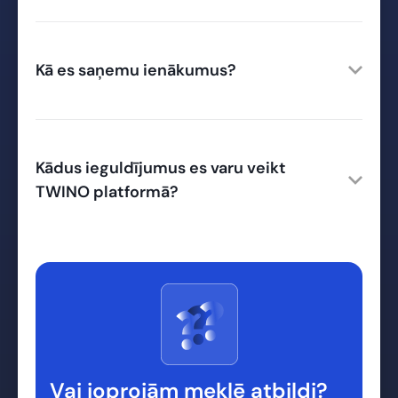
Kā es saņemu ienākumus?
Kādus ieguldījumus es varu veikt
TWINO platformā?
Vai joprojām meklē atbildi?