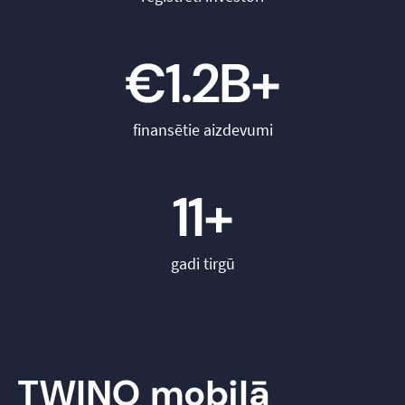
€1.2B+
finansētie aizdevumi
11+
gadi tirgū
TWINO mobilā