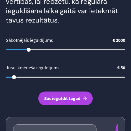
vērtības, lai redzētu, kā regulāra
ieguldīšana laika gaitā var ietekmēt
tavus rezultātus.
Sākotnējais ieguldījums
€ 2000
Jūsu ikmēneša ieguldījums
€ 50
Sāc ieguldīt tagad