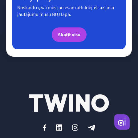
Noskaidro, vai mēs jau esam atbildējuši uz jūsu
jautājumu mūsu BUJ lapā.
Skatīt visu