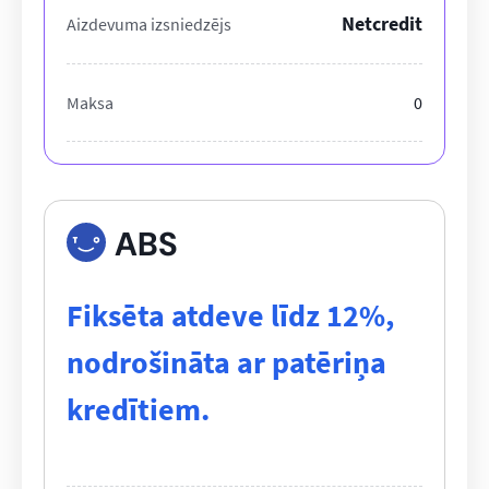
Netcredit
Aizdevuma izsniedzējs
Maksa
0
ABS
Fiksēta atdeve līdz 12%,
nodrošināta ar patēriņa
kredītiem.