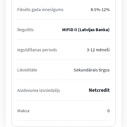
Fiksēts gada ienesīgums
8.5%-12%
Regulēts
MIFID II (Latvijas Banka)
Ieguldīšanas periods
3-12 mēneši
Likviditāte
Sekundārais tirgus
Netcredit
Aizdevuma izsniedzējs
Maksa
0