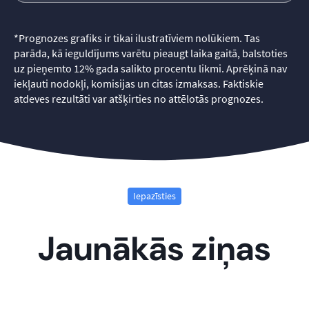
*
Prognozes grafiks ir tikai ilustratīviem nolūkiem. Tas
parāda, kā ieguldījums varētu pieaugt laika gaitā, balstoties
uz pieņemto 12% gada salikto procentu likmi. Aprēķinā nav
iekļauti nodokļi, komisijas un citas izmaksas. Faktiskie
atdeves rezultāti var atšķirties no attēlotās prognozes.
Iepazīsties
Jaunākās ziņas