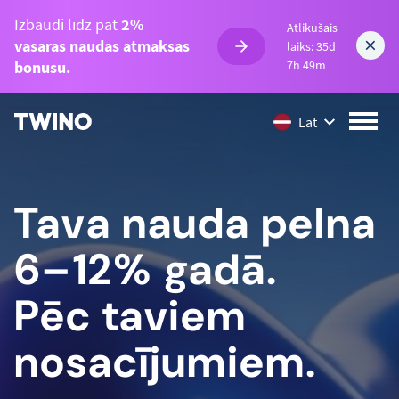
Izbaudi līdz pat
2%
Atlikušais
vasaras naudas atmaksas
laiks: 35d
7h 49m
bonusu.
Lat
Tava nauda pelna
6–12% gadā.
Pēc taviem
nosacījumiem.