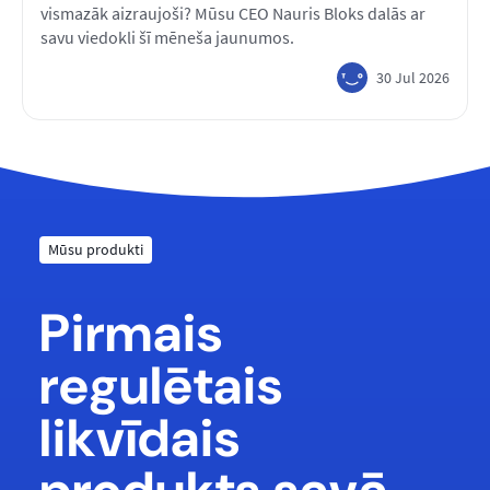
vismazāk aizraujoši? Mūsu CEO Nauris Bloks dalās ar
savu viedokli šī mēneša jaunumos.
30 Jul 2026
Mūsu produkti
Pirmais
regulētais
likvīdais