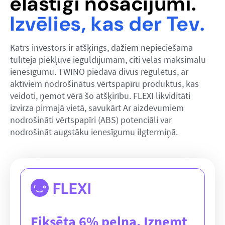
elastīgi nosacījumi.
Izvēlies, kas der Tev.
Katrs investors ir atšķirīgs, dažiem nepieciešama
tūlītēja piekļuve ieguldījumam, citi vēlas maksimālu
ienesīgumu. TWINO piedāvā divus regulētus, ar
aktīviem nodrošinātus vērtspapīru produktus, kas
veidoti, ņemot vērā šo atšķirību. FLEXI likviditāti
izvirza pirmajā vietā, savukārt Ar aizdevumiem
nodrošināti vērtspapīri (ABS) potenciāli var
nodrošināt augstāku ienesīgumu ilgtermiņā.
FLEXI
Fiksēta 6% peļņa. Izņemt