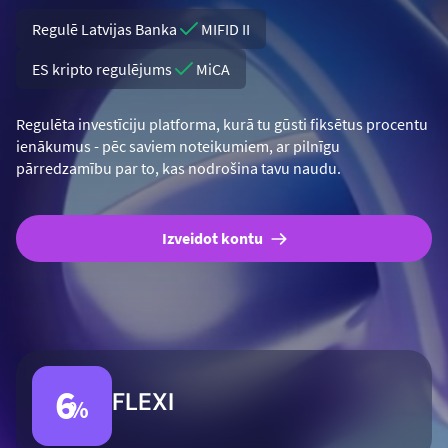
Regulē Latvijas Banka
MIFID II
ES kripto regulējums
MiCA
Regulēta investīciju platforma, kurā tu gūsti fiksētus procentu
ienākumus - pēc saviem noteikumiem, ar pilnīgu
pārredzamību par to, kas nodrošina tavu naudu.
Izveidot kontu
6
FLEXI
%
Fiksēta 6% gada ienesīgums ar pilnu likviditāti.