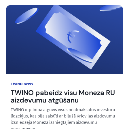
TWINO news
TWINO pabeidz visu Moneza RU
aizdevumu atgūšanu
TWINO ir pilnībā atguvis visus neatmaksātos investoru
līdzekļus, kas bija saistīti ar bijušā Krievijas aizdevumu
izsniedzēja Moneza izsniegtajiem aizdevumu
prasījumiem.