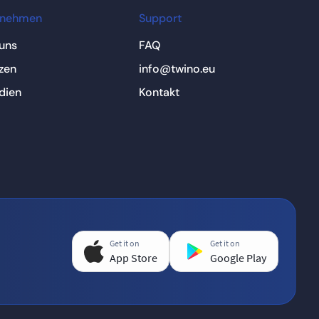
rnehmen
Support
uns
FAQ
zen
info@twino.eu
dien
Kontakt
Get it on
Get it on
App Store
Google Play