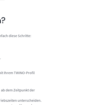
n?
ach diese Schritte:
.
it Ihrem TWINO-Profil
n ab dem Zeitpunkt der
triebszeiten unterscheiden.