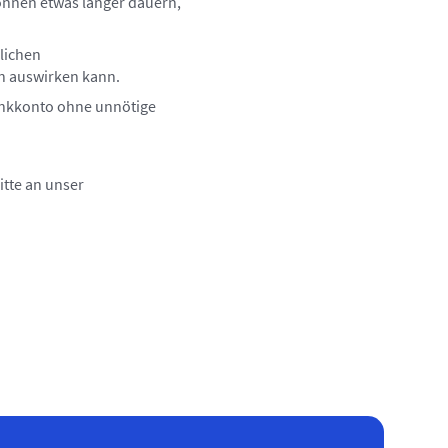
önnen etwas länger dauern,
lichen
n auswirken kann.
Bankkonto ohne unnötige
tte an unser