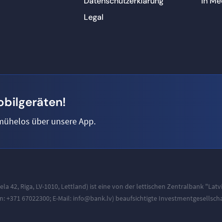
Datenschutzerklärung
In Me
Legal
obilgeräten!
 mühelos über unsere App.
ela 42, Riga, LV-1010
, Lettland) ist eine von der lettischen Zentralbank "Latv
on:
+371 67022300
; E-Mail:
info@bank.lv
) beaufsichtigte Investmentgesellscha