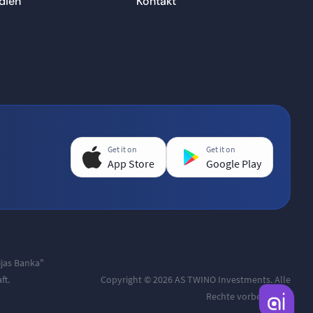
dien
Kontakt
Get it on
Get it on
App Store
Google Play
ijas Banka"
ft.
Copyright © 2026 AS TWINO Investments. Alle
Rechte vorbehalten.