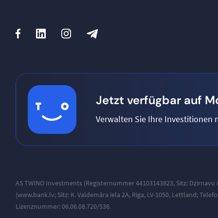
Jetzt verfügbar auf M
Verwalten Sie Ihre Investitionen
AS TWINO Investments (Registernummer 44103143823, Sitz:
Dzirnavu i
(
www.bank.lv
; Sitz: K. Valdemāra iela 2A, Riga, LV-1050, Lettland; Telef
Lizenznummer: 06.06.08.720/536.